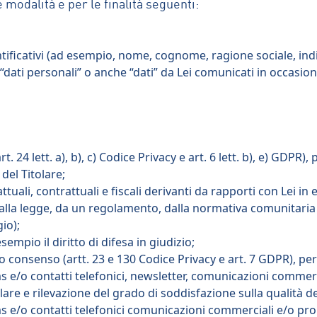
e modalità e per le finalità seguenti:
dentificativi (ad esempio, nome, cognome, ragione sociale, indi
dati personali” o anche “dati” da Lei comunicati in occasione
24 lett. a), b), c) Codice Privacy e art. 6 lett. b), e) GDPR), p
 del Titolare;
uali, contrattuali e fiscali derivanti da rapporti con Lei in 
dalla legge, da un regolamento, dalla normativa comunitaria
io);
esempio il diritto di difesa in giudizio;
o consenso (artt. 23 e 130 Codice Privacy e art. 7 GDPR), per
ms e/o contatti telefonici, newsletter, comunicazioni commerc
olare e rilevazione del grado di soddisfazione sulla qualità dei
ms e/o contatti telefonici comunicazioni commerciali e/o pro