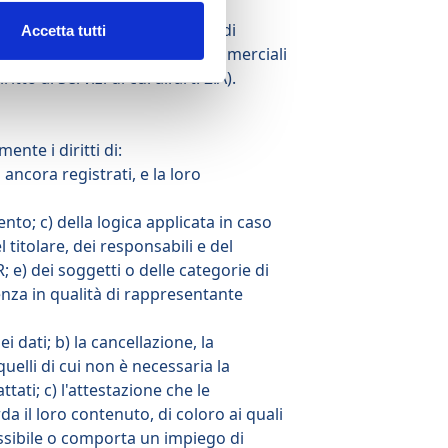
e di non conferire alcun dato o di
Accetta tutti
re newsletter, comunicazioni commerciali
o ai Servizi di cui all’art. 2.A).
ente i diritti di:
ncora registrati, e la loro
ento; c) della logica applicata in caso
l titolare, dei responsabili e del
 e) dei soggetti o delle categorie di
nza in qualità di rappresentante
 dati; b) la cancellazione, la
uelli di cui non è necessaria la
tati; c) l'attestazione che le
a il loro contenuto, di coloro ai quali
possibile o comporta un impiego di