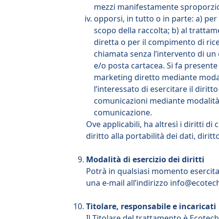
mezzi manifestamente sproporziona
opporsi, in tutto o in parte: a) pe
scopo della raccolta; b) al trattam
diretta o per il compimento di ri
chiamata senza l’intervento di un
e/o posta cartacea. Si fa presente 
marketing diretto mediante modali
l’interessato di esercitare il diri
comunicazioni mediante modalità 
comunicazione.
Ove applicabili, ha altresì i diritti di
diritto alla portabilità dei dati, diri
Modalità di esercizio dei diritti
Potrà in qualsiasi momento esercitare
una e-mail all’indirizzo
info@ecotech
Titolare, responsabile e incaricati
Il Titolare del trattamento è Ecotech