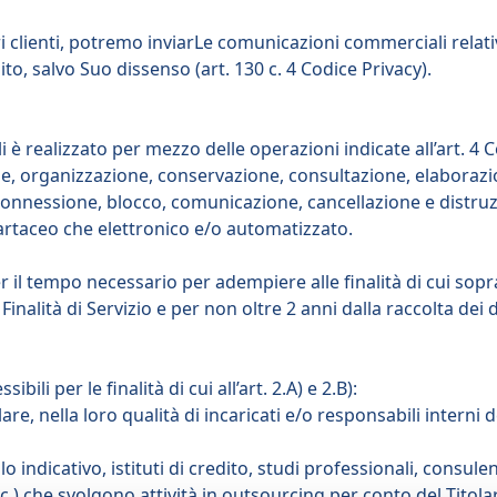
 clienti, potremo inviarLe comunicazioni commerciali relative
ito, salvo Suo dissenso (art. 130 c. 4 Codice Privacy).
 è realizzato per mezzo delle operazioni indicate all’art. 4 Co
ne, organizzazione, conservazione, consultazione, elaborazi
rconnessione, blocco, comunicazione, cancellazione e distruzi
artaceo che elettronico e/o automatizzato.
 per il tempo necessario per adempiere alle finalità di cui s
inalità di Servizio e per non oltre 2 anni dalla raccolta dei d
bili per le finalità di cui all’art. 2.A) e 2.B):
lare, nella loro qualità di incaricati e/o responsabili intern
olo indicativo, istituti di credito, studi professionali, consule
tc.) che svolgono attività in outsourcing per conto del Titolar