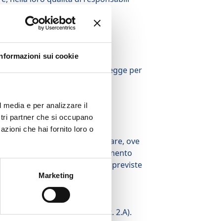
) e c) GDPR), il Titolare potrà
Informazioni sui cookie
rità giudiziarie, a società di
nicazione sia obbligatoria per legge per
i titolari del trattamento.
l media e per analizzare il
ostri partner che si occupano
azioni che hai fornito loro o
in ogni caso inteso che il Titolare, ove
ssicura sin d’ora che il trasferimento
 clausole contrattuali standard previste
Marketing
mo garantirLe i Servizi dell’art. 2.A).