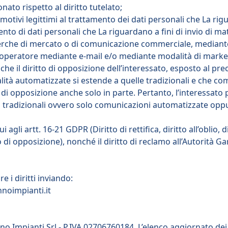
to rispetto al diritto tutelato;
r motivi legittimi al trattamento dei dati personali che La ri
ento di dati personali che La riguardano a fini di invio di mat
cerche di mercato o di comunicazione commerciale, mediante 
 operatore mediante e-mail e/o mediante modalità di market
che il diritto di opposizione dell’interessato, esposto al pre
tà automatizzate si estende a quelle tradizionali e che com
tto di opposizione anche solo in parte. Pertanto, l’interessato
tradizionali ovvero solo comunicazioni automatizzate oppu
 cui agli artt. 16-21 GDPR (Diritto di rettifica, diritto all’oblio,
tto di opposizione), nonché il diritto di reclamo all’Autorità G
 i diritti inviando:
noimpianti.it
no Impianti Srl - P.IVA 02706760184. L’elenco aggiornato dei r