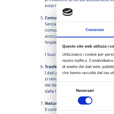
esterni del trattamento.
Comunicazione dei dati
Senza la necessità di un espresso conse
comunicare i Suoi dati per le finalità 
Consenso
assicurazione per la prestazione di 
l’espletamento delle finalità dette. D
Questo sito web utilizza i c
I Suoi dati non saranno diffusi.
Utilizziamo i cookie per perso
nostro traffico. Condividiamo 
Trasferimento dati
di analisi dei dati web, pubbl
I dati personali sono conservati su se
che hanno raccolto dal tuo uti
si rendesse necessario, avrà facoltà 
dei dati extra-UE avverrà in conformi
Selezione
Necessari
dalla Commissione Europea.
del
consenso
Natura del conferimento dei dati e
Il conferimento dei dati per le finalit