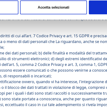
tà di cui all’art. 2.B) è invece facoltativo. Può quindi decider
Accetta selezionati
 di trattare dati già forniti: in tal caso, non potrà riceve
Servizi offerti dal Titolare. Continuerà comunque ad avere diritt
diritti di cui all’art. 7 Codice Privacy e art. 15 GDPR e precisam
a o meno di dati personali che La riguardano, anche se non a
le;
ine dei dati personali; b) delle finalità e modalità del trattam
lio di strumenti elettronici; d) degli estremi identificativi de
dell'art. 5, comma 2 Codice Privacy e art. 3, comma 1, GDPR;
i possono essere comunicati o che possono venirne a conosce
, di responsabili o incaricati;
ttificazione ovvero, quando vi ha interesse, l'integrazione dei
l blocco dei dati trattati in violazione di legge, compresi q
i per i quali i dati sono stati raccolti o successivamente trat
 b) sono state portate a conoscenza, anche per quanto riguard
fusi, eccettuato il caso in cui tale adempimento si rivela im